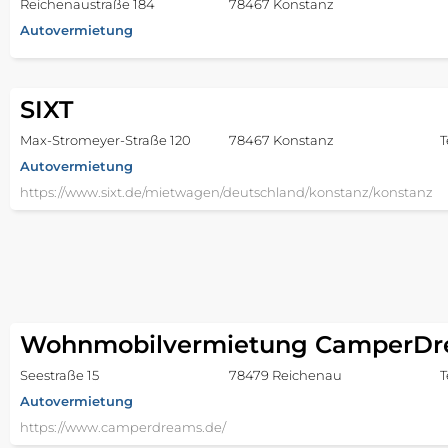
Reichenaustraße 184
78467 Konstanz
Autovermietung
SIXT
Max-Stromeyer-Straße 120
78467 Konstanz
T
Autovermietung
https://www.sixt.de/mietwagen/deutschland/konstanz/konstanz
Wohnmobilvermietung CamperD
Seestraße 15
78479 Reichenau
T
Autovermietung
https://www.camperdreams.de/